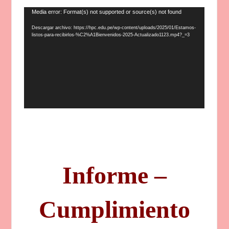
Reproductor
Media error: Format(s) not supported or source(s) not found
de
Descargar archivo: https://hpc.edu.pe/wp-content/uploads/2025/01/Estamos-
vídeo
listos-para-recibirlos-%C2%A1Bienvenidos-2025-Actualizado1123.mp4?_=3
Informe –
Cumplimiento