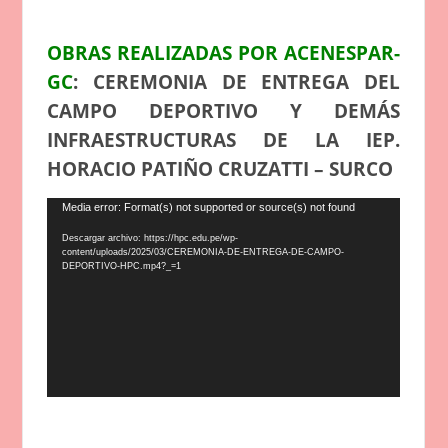
OBRAS REALIZADAS POR ACENESPAR-
GC
: CEREMONIA DE ENTREGA DEL
CAMPO DEPORTIVO Y DEMÁS
INFRAESTRUCTURAS DE LA IEP.
HORACIO PATIÑO CRUZATTI – SURCO
Reproductor
Media error: Format(s) not supported or source(s) not found
de
Descargar archivo: https://hpc.edu.pe/wp-
vídeo
content/uploads/2025/03/CEREMONIA-DE-ENTREGA-DE-CAMPO-
DEPORTIVO-HPC.mp4?_=1