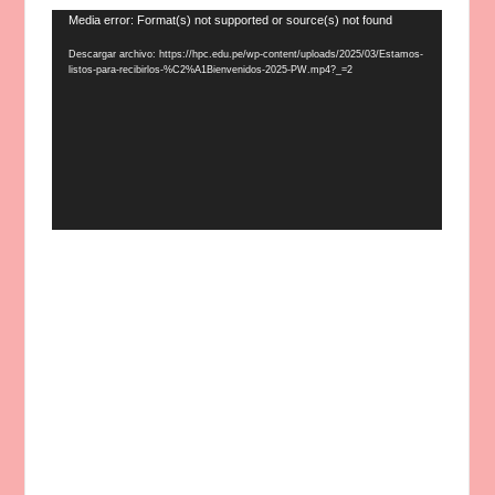
Reproductor
Media error: Format(s) not supported or source(s) not found
de
Descargar archivo: https://hpc.edu.pe/wp-content/uploads/2025/03/Estamos-
vídeo
listos-para-recibirlos-%C2%A1Bienvenidos-2025-PW.mp4?_=2