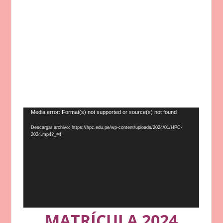
Reproductor
Media error: Format(s) not supported or source(s) not found
de
Descargar archivo: https://hpc.edu.pe/wp-content/uploads/2024/01/HPC-
vídeo
2024.mp4?_=4
MATRÍCULA 2024