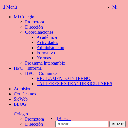
Saltar
Menú
Mi
al
Mi Colegio
contenido
Promotora
Dirección
Coordinaciones
Académica
Actividades
Administración
Formativa
Normas
Programa Intercambio
HPC – Informa
HPC – Comunica
REGLAMENTO INTERNO
TALLERES EXTRACURRICULARES
Admisión
Contáctanos
SieWeb
BLOG
Colegio
Buscar
Promotora
Buscar:
Dirección