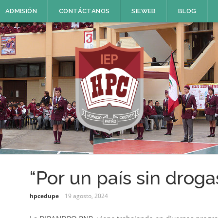
ADMISIÓN
CONTÁCTANOS
SIEWEB
BLOG
“Por un país sin droga
hpcedupe
19 agosto, 2024