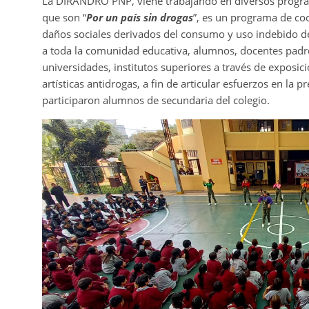
La DIRANDRO PNP, viene trabajando en diversos progra
que son “
Por un país sin drogas
”, es un programa de co
daños sociales derivados del consumo y uso indebido de l
a toda la comunidad educativa, alumnos, docentes padres
universidades, institutos superiores a través de exposici
artísticas antidrogas, a fin de articular esfuerzos en la p
participaron alumnos de secundaria del colegio.