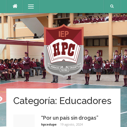
Saltar
Menú
al
contenido
Categoría:
Educadores
“Por un país sin drogas”
hpcedupe
19 agosto, 2024