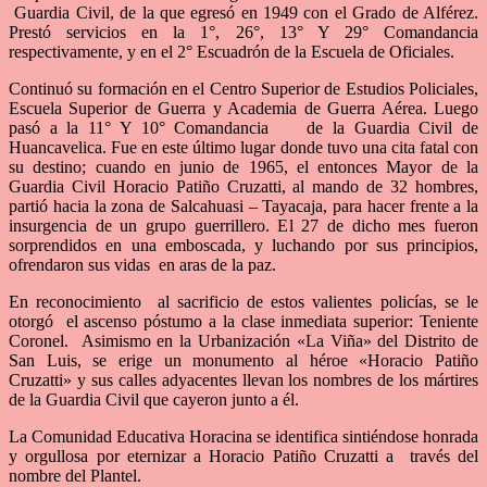
Guardia Civil, de la que egresó en 1949 con el Grado de Alférez.
Prestó servicios en la 1°, 26°, 13° Y 29° Comandancia
respectivamente, y en el 2° Escuadrón de la Escuela de Oficiales.
Continuó su formación en el Centro Superior de Estudios Policiales,
Escuela Superior de Guerra y Academia de Guerra Aérea. Luego
pasó a la 11° Y 10° Comandancia de la Guardia Civil de
Huancavelica. Fue en este último lugar donde tuvo una cita fatal con
su destino; cuando en junio de 1965, el entonces Mayor de la
Guardia Civil Horacio Patiño Cruzatti, al mando de 32 hombres,
partió hacia la zona de Salcahuasi – Tayacaja, para hacer frente a la
insurgencia de un grupo guerrillero. El 27 de dicho mes fueron
sorprendidos en una emboscada, y luchando por sus principios,
ofrendaron sus vidas en aras de la paz.
En reconocimiento al sacrificio de estos valientes policías, se le
otorgó el ascenso póstumo a la clase inmediata superior: Teniente
Coronel. Asimismo en la Urbanización «La Viña» del Distrito de
San Luis, se erige un monumento al héroe «Horacio Patiño
Cruzatti» y sus calles adyacentes llevan los nombres de los mártires
de la Guardia Civil que cayeron junto a él.
La Comunidad Educativa Horacina se identifica sintiéndose honrada
y orgullosa por eternizar a Horacio Patiño Cruzatti a través del
nombre del Plantel.