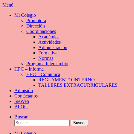
Saltar
Menú
al
Mi Colegio
contenido
Promotora
Dirección
Coordinaciones
Académica
Actividades
Administración
Formativa
Normas
Programa Intercambio
HPC – Informa
HPC – Comunica
REGLAMENTO INTERNO
TALLERES EXTRACURRICULARES
Admisión
Contáctanos
SieWeb
BLOG
Buscar
Buscar:
Mi Colegio